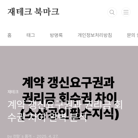
본문 바로가기
재테크 북마크
홈
태그
방명록
개인정보처리방침
문의 
재테크
계약 갱신요구권과 권리금 회
수권 차이 완벽 분석
by 천향`s 품격
2025. 4. 27.