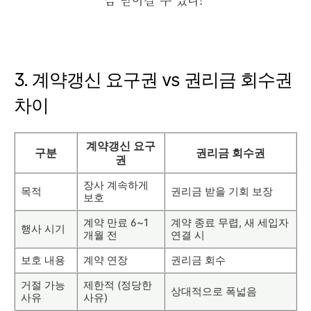
3. 계약갱신 요구권 vs 권리금 회수권
차이
계약갱신 요구
구분
권리금 회수권
권
장사 계속하게
목적
권리금 받을 기회 보장
보호
계약 만료 6~1
계약 종료 무렵, 새 세입자
행사 시기
개월 전
연결 시
보호 내용
계약 연장
권리금 회수
거절 가능
제한적 (정당한
상대적으로 폭넓음
사유
사유)