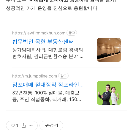
성공적인 가게 운영을 진심으로 응원합니다.
https://lawfirmmokhun.com
광고
법무법인 목헌 부동산센터
상가임대회사 및 대형로펌 경력의
변호사팀, 권리금반환소송 분야 전
문
http://m.jumpoline.com
광고
점포매매 절대정직 점포라인
빠른 직거래 & 안전중개거래
32년전통, 100% 실매물, 매출보
증, 주인 직접통화, 직거래, 150명
에이전트
1
구독하기