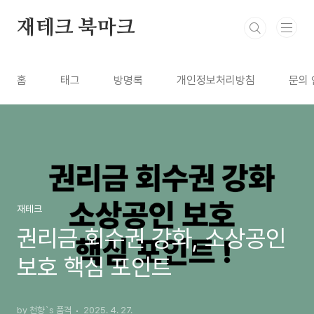
본문 바로가기
재테크 북마크
홈
태그
방명록
개인정보처리방침
문의 
재테크
권리금 회수권 강화, 소상공인
보호 핵심 포인트
by 천향`s 품격
2025. 4. 27.