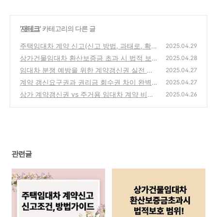
'
재테크
' 카테고리의 다른 글
주택임대차 계약 신고(신고 방법, 과태로, 확정
2025.04.29
일자)
상가건물임대차 환산보증금 초과 시 법적 보호
(0)
2025.04.28
범위
임대차 분쟁 예방을 위한 계약갱신권 실전 노
(0)
2025.04.27
하우
계약 갱신요구권과 권리금 회수권 차이 완벽
(0)
2025.04.27
분석
상가 계약갱신권 vs 주거용 임대차 계약 비교
(0)
2025.04.26
정리!
(0)
관련글